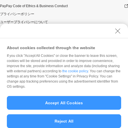
PayPay Code of Ethics & Business Conduct
プライバシーポリシー
ユーザープライバシーについて
ユーザーセキュリティについて
ウェブサイト利用規約
反社会的勢力に対する方針
About cookies collected through the website
勧誘方針
If you click "Accept All Cookies" or close the banner to leave this screen,
cookies will be stored and provided in order to improve convenience,
マネロン等基本方針
improve the site, provide information and analyze data (including sharing
カスタマーハラスメントに関する当社の考え方
with external partners) according to
the cookie policy
. You can change the
settings at any time from "Cookie Settings" in Privacy Policy. You can
change app tracking preferences using the advertisement identifier from
OS settings.
Accept All Cookies
© PayPay Corporation
Reject All