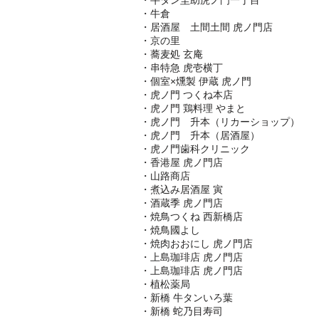
・牛倉
・居酒屋 土間土間 虎ノ門店
・京の里
・蕎麦処 玄庵
・串特急 虎壱横丁
・個室×燻製 伊蔵 虎ノ門
・虎ノ門 つくね本店
・虎ノ門 鶏料理 やまと
・虎ノ門 升本（リカーショップ）
・虎ノ門 升本（居酒屋）
・虎ノ門歯科クリニック
・香港屋 虎ノ門店
・山路商店
・煮込み居酒屋 寅
・酒蔵季 虎ノ門店
・焼鳥つくね 西新橋店
・焼鳥國よし
・焼肉おおにし 虎ノ門店
・上島珈琲店 虎ノ門店
・上島珈琲店 虎ノ門店
・植松薬局
・新橋 牛タンいろ葉
・新橋 蛇乃目寿司