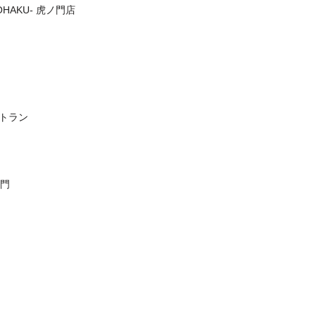
KOHAKU- 虎ノ門店
レストラン
ノ門