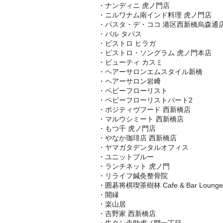
・ナンディニ 虎ノ門店
・ニルワナム南インド料理 虎ノ門店
・パスタ・デ・ココ 港区西新橋烏森通
・バル タパス
・ビストロ ヒラガ
・ビストロ・ソングラム 虎ノ門本店
・ビューティ カスミ
・ヘアーサロンエムスタイル新橋
・ヘアーサロン岩﨑
・ベビーフローリスト
・ベビーフローリストパート2
・ポジティヴフード 西新橋店
・マルウシミート 西新橋店
・もつ千 虎ノ門店
・やなか珈琲店 西新橋店
・ヤマガタデンタルオフィス
・ユニットブルー
・ランチネット 虎ノ門
・リライフ鍼灸整骨院
・囲碁将棋喫茶樹林 Cafe & Bar Lounge
・開縁
・楽山居
・吉野家 西新橋店
・牛タン圭助虎ノ門一丁目