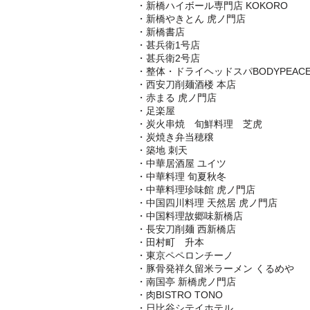
・新橋ハイボール専門店 KOKORO
・新橋やきとん 虎ノ門店
・新橋書店
・甚兵衛1号店
・甚兵衛2号店
・整体・ドライヘッドスパBODYPEAC
・西安刀削麺酒楼 本店
・赤まる 虎ノ門店
・足楽屋
・炭火串焼 旬鮮料理 芝虎
・炭焼き弁当穂穣
・築地 刺天
・中華居酒屋 ユイツ
・中華料理 旬夏秋冬
・中華料理珍味館 虎ノ門店
・中国四川料理 天然居 虎ノ門店
・中国料理故郷味新橋店
・長安刀削麺 西新橋店
・田村町 升本
・東京ペペロンチーノ
・豚骨発祥久留米ラーメン くるめや
・南国亭 新橋虎ノ門店
・肉BISTRO TONO
・日比谷シテイホテル