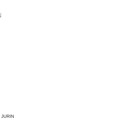
店
 JURIN