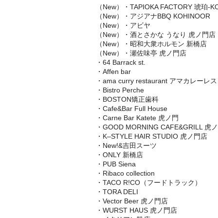
（New）・TAPIOKA FACTORY 琥珀-
（New）・アジアナBBQ KOHINOOR
（New）・アビヤ
（New）・酒とさかな うなり 虎ノ門店
（New）・昭和大衆ホルモン 新橋店
（New）・瀬佐味亭 虎ノ門店
・64 Barrack st.
・Affen bar
・ama curry restaurant アマカレー
・Bistro Perche
・BOSTON矯正歯科
・Cafe&Bar Full House
・Carne Bar Katete 虎ノ門
・GOOD MORNING CAFE&GRILL 虎
・K–STYLE HAIR STUDIO 虎ノ門店
・New!&吉田スーツ
・ONLY 新橋店
・PUB Siena
・Ribaco collection
・TACO R!CO（フードトラック）
・TORA DELI
・Vector Beer 虎ノ門店
・WURST HAUS 虎ノ門店