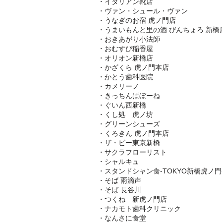
・イタリアン靴店
・ヴァン・シュール・ヴァン
・うなぎのお宿 虎ノ門店
・うまいもんと里の酒 びんちょろ 新橋
・おきあがり小法師
・おむすび稲香屋
・オリオン新橋店
・かざくら 虎ノ門本店
・かとう歯科医院
・カメリーノ
・きっちんぱぼーね
・ぐいん西新橋
・くし処 虎ノ坊
・グリーンシューズ
・くろきん 虎ノ門本店
・ザ・ビー東京新橋
・サクラフローリスト
・シャルキュ
・スタンドシャン食-TOKYO新橋虎ノ門- Ch
・そば 雨滴声
・そば 長谷川
・つくね 新虎ノ門店
・ナカモト歯科クリニック
・なんさに食堂