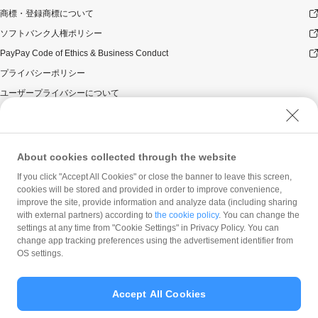
商標・登録商標について
ソフトバンク人権ポリシー
PayPay Code of Ethics & Business Conduct
プライバシーポリシー
ユーザープライバシーについて
ユーザーセキュリティについて
ウェブサイト利用規約
反社会的勢力に対する方針
About cookies collected through the website
勧誘方針
If you click "Accept All Cookies" or close the banner to leave this screen,
cookies will be stored and provided in order to improve convenience,
マネロン等基本方針
improve the site, provide information and analyze data (including sharing
カスタマーハラスメントに関する当社の考え方
with external partners) according to
the cookie policy
. You can change the
settings at any time from "Cookie Settings" in Privacy Policy. You can
change app tracking preferences using the advertisement identifier from
OS settings.
Accept All Cookies
© PayPay Corporation