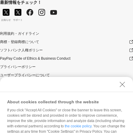
最新情報をチェック！
お知らせ
サポート
利用規約・ガイドライン
商標・登録商標について
ソフトバンク人権ポリシー
PayPay Code of Ethics & Business Conduct
プライバシーポリシー
ユーザープライバシーについて
ユーザーセキュリティについて
ウェブサイト利用規約
反社会的勢力に対する方針
About cookies collected through the website
勧誘方針
If you click "Accept All Cookies" or close the banner to leave this screen,
cookies will be stored and provided in order to improve convenience,
マネロン等基本方針
improve the site, provide information and analyze data (including sharing
カスタマーハラスメントに関する当社の考え方
with external partners) according to
the cookie policy
. You can change the
settings at any time from "Cookie Settings" in Privacy Policy. You can