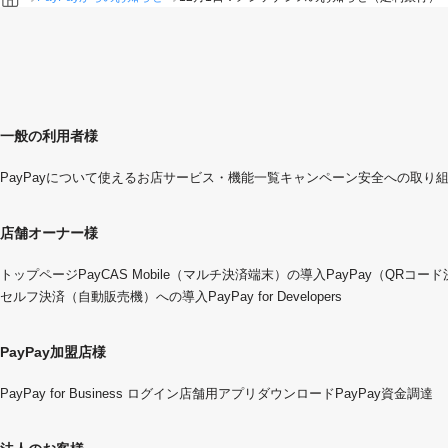
一般の利用者様
PayPayについて
使えるお店
サービス・機能一覧
キャンペーン
安全への取り
店舗オーナー様
トップページ
PayCAS Mobile（マルチ決済端末）の導入
PayPay（QRコー
セルフ決済（自動販売機）への導入
PayPay for Developers
PayPay加盟店様
PayPay for Business ログイン
店舗用アプリダウンロード
PayPay資金調達