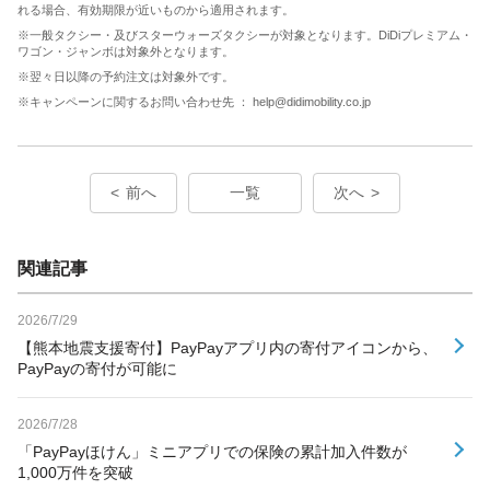
れる場合、有効期限が近いものから適用されます。
※一般タクシー・及びスターウォーズタクシーが対象となります。DiDiプレミアム・
ワゴン・ジャンボは対象外となります。
※翌々日以降の予約注文は対象外です。
※キャンペーンに関するお問い合わせ先 ： help@didimobility.co.jp
前へ
一覧
次へ
関連記事
2026/7/29
【熊本地震支援寄付】PayPayアプリ内の寄付アイコンから、
PayPayの寄付が可能に
2026/7/28
「PayPayほけん」ミニアプリでの保険の累計加入件数が
1,000万件を突破