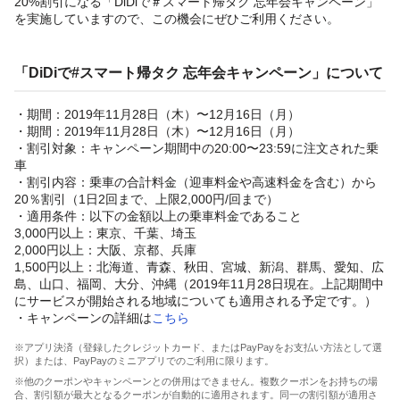
20%割引になる「DiDiで＃スマート帰タク 忘年会キャンペーン」
を実施していますので、この機会にぜひご利用ください。
「DiDiで#スマート帰タク 忘年会キャンペーン」について
・期間：2019年11月28日（木）〜12月16日（月）
・期間：2019年11月28日（木）〜12月16日（月）
・割引対象：キャンペーン期間中の20:00〜23:59に注文された乗
車
・割引内容：乗車の合計料金（迎車料金や高速料金を含む）から
20％割引（1日2回まで、上限2,000円/回まで）
・適用条件：以下の金額以上の乗車料金であること
3,000円以上：東京、千葉、埼玉
2,000円以上：大阪、京都、兵庫
1,500円以上：北海道、青森、秋田、宮城、新潟、群馬、愛知、広
島、山口、福岡、大分、沖縄（2019年11月28日現在。上記期間中
にサービスが開始される地域についても適用される予定です。）
・キャンペーンの詳細は
こちら
※アプリ決済（登録したクレジットカード、またはPayPayをお支払い方法として選
択）または、PayPayのミニアプリでのご利用に限ります。
※他のクーポンやキャンペーンとの併用はできません。複数クーポンをお持ちの場
合、割引額が最大となるクーポンが自動的に適用されます。同一の割引額が適用さ