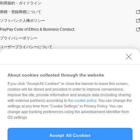
利用規約・ガイドライン
商標・登録商標について
ソフトバンク人権ポリシー
PayPay Code of Ethics & Business Conduct
プライバシーポリシー
ユーザープライバシーについて
ユーザーセキュリティについて
ウェブサイト利用規約
反社会的勢力に対する方針
About cookies collected through the website
勧誘方針
If you click "Accept All Cookies" or close the banner to leave this screen,
cookies will be stored and provided in order to improve convenience,
マネロン等基本方針
improve the site, provide information and analyze data (including sharing
カスタマーハラスメントに関する当社の考え方
with external partners) according to
the cookie policy
. You can change the
settings at any time from "Cookie Settings" in Privacy Policy. You can
change app tracking preferences using the advertisement identifier from
OS settings.
Accept All Cookies