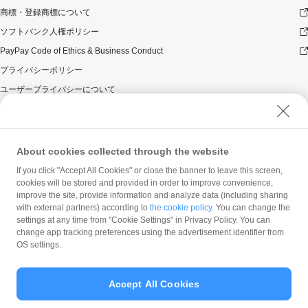
商標・登録商標について
ソフトバンク人権ポリシー
PayPay Code of Ethics & Business Conduct
プライバシーポリシー
ユーザープライバシーについて
ユーザーセキュリティについて
ウェブサイト利用規約
反社会的勢力に対する方針
About cookies collected through the website
勧誘方針
If you click "Accept All Cookies" or close the banner to leave this screen,
cookies will be stored and provided in order to improve convenience,
マネロン等基本方針
improve the site, provide information and analyze data (including sharing
カスタマーハラスメントに関する当社の考え方
with external partners) according to
the cookie policy
. You can change the
settings at any time from "Cookie Settings" in Privacy Policy. You can
change app tracking preferences using the advertisement identifier from
OS settings.
Accept All Cookies
© PayPay Corporation