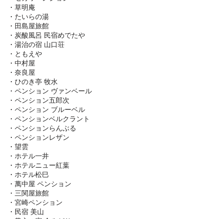
・草明庵
・たいらの湯
・田島屋旅館
・炭酸風呂 民宿めでたや
・湯治の宿 山口荘
・ともえや
・中村屋
・奈良屋
・ひのき亭 牧水
・ペンション ヴァンベール
・ペンション五郎次
・ペンション ブルーベル
・ペンションベルクラント
・ペンションらんぶる
・ペンションレザン
・望雲
・ホテル一井
・ホテルニュー紅葉
・ホテル松巳
・萬中屋 ペンション
・三関屋旅館
・宮崎ペンション
・民宿 美山