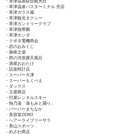
・草津温泉綜合観光社
・草津温泉バスターミナル 売店
・草津ガラス蔵
・草津観光タクシー
・草津カントリークラブ
・草津熱帯圏
・草津ホンダ
・クボタ電機商会
・恋のおみくじ
・御座之湯
・西の河原露天風呂
・酒屋おおたけ
・設楽時計店
・スーパー大津
・スーパーもくべえ
・ダックス
・玉屋商店
・巴屋レンタルスキー
・熱乃湯「湯もみと踊り」
・バーバーまちなか
・美容室ZERO
・ヘアーライブリーサラ
・美山スポーツ
・めざわ商店