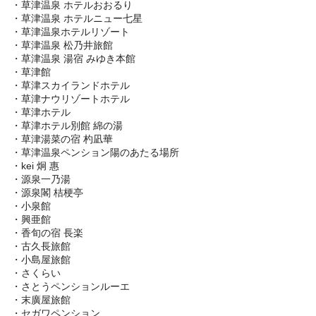
・草津温泉 ホテルおおるり
・草津温泉 ホテルニュー七星
・草津温泉ホテルリゾート
・草津温泉 松乃井旅館
・草津温泉 湯宿 みゆき本館
・草津館
・草津スカイランドホテル
・草津ナウリゾートホテル
・草津ホテル
・草津ホテル別館 綿の湯
・草津湯菜の宿 杓凪華
・草津温泉ペンション陽のあたる場所
・kei 炯 惠
・源泉一乃湯
・源泉閣 桔梗亭
・小泉館
・興亜館
・香旬の宿 長楽
・古久長旅館
・小島屋旅館
・さくらい
・さとうペンションルーエ
・末廣屋旅館
・セガワペンション