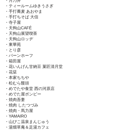
・月乃井
・ティールームゆきうさぎ
・手打蕎麦 あおやま
・手打ちそば 大信
・寺子屋
・天狗山CAFÉ
・天狗山展望喫茶
・天狗山ロッヂ
・東華苑
・とり彦
・バーンホーフ
・箱田屋
・花いんげん甘納豆 菓匠清月堂
・花栞
・本家ちちや
・松むら饅頭
・めでたや食堂 西の河原店
・めでた屋ボンビー
・焼肉吾妻
・焼肉 したつづみ
・焼肉・馬力屋
・YAMAIRO
・山びこ温泉まんじゅう
・湯畑草庵＆足湯カフェ