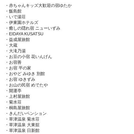
・赤ちゃんキッズ大歓迎の宿ゆたか
・飯島館
・いで湯荘
・伊東園ホテルズ
・癒しの隠れ宿 ニューいずみ
・EIDAYA KUSATSU
・益成屋旅館
・大蔵
・大滝乃湯
・お豆の小宿 花いんげん
・お宿善
・お宿 平の家
・おやど みゆき 別館
・お宿 ゆきずみ
・お山の民宿 めでたや
・開運亭
・上村屋旅館
・菊水荘
・桐島屋旅館
・きんだいペンション
・草津温泉 菊水荘
・草津温泉 大東舘
・草津温泉 日新館