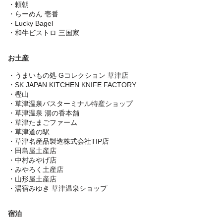
・頼朝
・らーめん 壱番
・Lucky Bagel
・和牛ビストロ 三国家
お土産
・うまいもの処 Gコレクション 草津店
・SK JAPAN KITCHEN KNIFE FACTORY
・樫山
・草津温泉バスターミナル特産ショップ
・草津温泉 湯の香本舗
・草津たまごファーム
・草津道の駅
・草津名産品製造株式会社TIP店
・田島屋土産店
・中村みやげ店
・みやろく土産店
・山形屋土産店
・湯宿みゆき 草津温泉ショップ
宿泊