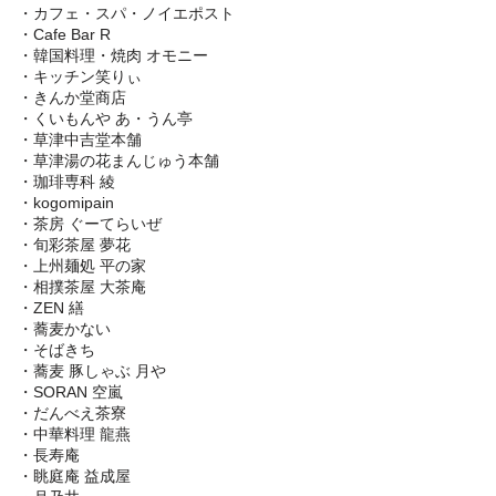
・カフェ・スパ・ノイエポスト
・Cafe Bar R
・韓国料理・焼肉 オモニー
・キッチン笑りぃ
・きんか堂商店
・くいもんや あ・うん亭
・草津中吉堂本舗
・草津湯の花まんじゅう本舗
・珈琲専科 綾
・kogomipain
・茶房 ぐーてらいぜ
・旬彩茶屋 夢花
・上州麺処 平の家
・相撲茶屋 大茶庵
・ZEN 繕
・蕎麦かない
・そばきち
・蕎麦 豚しゃぶ 月や
・SORAN 空嵐
・だんべえ茶寮
・中華料理 龍燕
・長寿庵
・眺庭庵 益成屋