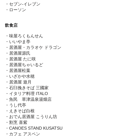
・セブン‐イレブン
・ローソン
飲食店
・味屋ろくもんせん
・いいやま亭
・居酒屋・カラオケ ドラゴン
・居酒屋源氏
・居酒屋 たに咲
・居酒屋ちゃいるど
・居酒屋松葉
・いざかや水穂
・居酒屋 遊月
・石臼挽きそば 三國家
・イタリア料理 ITALO
・魚民 草津温泉湯畑店
・うし代亭
・えきそば白根
・おでん居酒屋 こうりん坊
・割烹 喜紫
・CANOES STAND KUSATSU
・カフェ アスペン