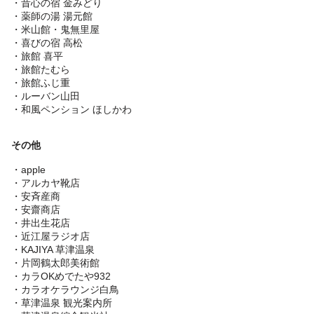
・昔心の宿 金みどり
・薬師の湯 湯元館
・米山館・鬼無里屋
・喜びの宿 高松
・旅館 喜平
・旅館たむら
・旅館ふじ重
・ルーバン山田
・和風ペンション ほしかわ
その他
・apple
・アルカヤ靴店
・安斉産商
・安齋商店
・井出生花店
・近江屋ラジオ店
・KAJIYA 草津温泉
・片岡鶴太郎美術館
・カラOKめでたや932
・カラオケラウンジ白鳥
・草津温泉 観光案内所