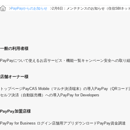
PayPayからのお知らせ
2月6日：メンテナンスのお知らせ（住信SBIネッ
一般の利用者様
PayPayについて
使えるお店
サービス・機能一覧
キャンペーン
安全への取り
店舗オーナー様
トップページ
PayCAS Mobile（マルチ決済端末）の導入
PayPay（QRコー
セルフ決済（自動販売機）への導入
PayPay for Developers
PayPay加盟店様
PayPay for Business ログイン
店舗用アプリダウンロード
PayPay資金調達