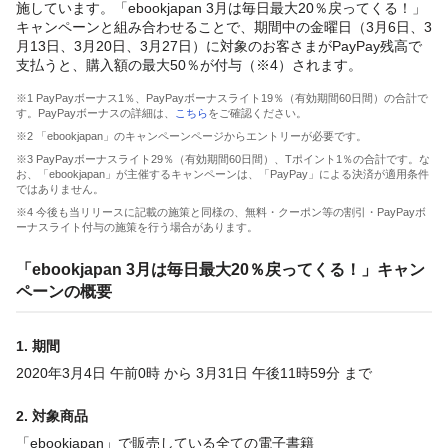
施しています。「ebookjapan 3月は毎日最大20％戻ってくる！」
キャンペーンと組み合わせることで、期間中の金曜日（3月6日、3
月13日、3月20日、3月27日）に対象のお客さまがPayPay残高で
支払うと、購入額の最大50％が付与（※4）されます。
※1 PayPayボーナス1％、PayPayボーナスライト19％（有効期間60日間）の合計で
す。PayPayボーナスの詳細は、
こちら
をご確認ください。
※2 「ebookjapan」のキャンペーンページからエントリーが必要です。
※3 PayPayボーナスライト29％（有効期間60日間）、Tポイント1％の合計です。な
お、「ebookjapan」が主催するキャンペーンは、「PayPay」による決済が適用条件
ではありません。
※4 今後も当リリースに記載の施策と同様の、無料・クーポン等の割引・PayPayボ
ーナスライト付与の施策を行う場合があります。
「ebookjapan 3月は毎日最大20％戻ってくる！」キャン
ペーンの概要
1. 期間
2020年3月4日 午前0時 から 3月31日 午後11時59分 まで
2. 対象商品
「ebookjapan」で販売している全ての電子書籍