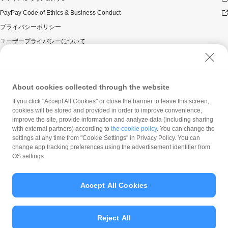
PayPay Code of Ethics & Business Conduct
プライバシーポリシー
ユーザープライバシーについて
ユーザーセキュリティについて
ウェブサイト利用規約
反社会的勢力に対する方針
About cookies collected through the website
勧誘方針
If you click "Accept All Cookies" or close the banner to leave this screen,
cookies will be stored and provided in order to improve convenience,
マネロン等基本方針
improve the site, provide information and analyze data (including sharing
カスタマーハラスメントに関する当社の考え方
with external partners) according to
the cookie policy
. You can change the
settings at any time from "Cookie Settings" in Privacy Policy. You can
change app tracking preferences using the advertisement identifier from
OS settings.
Accept All Cookies
© PayPay Corporation
Reject All