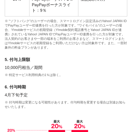
PayPayボーナスライ
ト：9％
※ “ソフトバンク”のユーザーの場合、スマートログイン設定済みのYahoo! JAPAN ID
でPayPayユーザーID連携を行った方が対象です。“ワイモバイル”のユーザーの場
合、Y!mobileサービスの初期登録（Y!mobile契約電話番号とYahoo! JAPAN IDが連
携）されているYahoo! JAPAN IDでPayPayユーザーID連携を行った方が対象です。
法人契約のお客さまや一部の端末をご利用のお客さまなど、スマートログインまた
はY!mobileサービスの初期登録をご利用いただけない方は対象外です。また、一部対
象外の料金プランがあります。
5. 付与上限額
10,000円相当／期間
※ 特定サービス利用特典の1％は除く。
6. 付与時期
4月下旬予定
※ 付与時期は変更になる可能性があります。付与時期を変更する場合は別途お知ら
せいたします。