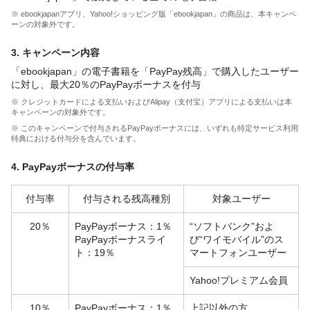
※ ebookjapanアプリ、Yahoo!ショッピング版「ebookjapan」の商品は、本キャンペ
ーンの対象外です。
3. キャンペーン内容
「ebookjapan」の電子書籍を「PayPay残高」で購入したユーザー
に対し、最大20％のPayPayボーナスを付与
※ クレジットカードによる支払いおよびAlipay（支付宝）アプリによる支払いは本
キャンペーンの対象外です。
※ このキャンペーンで付与されるPayPayボーナスには、いずれも特定サービス利用
特典における付与分を含んでいます。
4. PayPayボーナスの付与率
付与率
付与される残高種別
対象ユーザー
20％
PayPayボーナス：1％
“ソフトバンク”およ
PayPayボーナスライ
び“ワイモバイル”のス
ト：19％
マートフォンユーザー
Yahoo!プレミアム会員
10％
PayPayボーナス：1％
上記以外の方