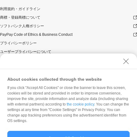
利用規約・ガイドライン
商標・登録商標について
ソフトバンク人権ポリシー
PayPay Code of Ethics & Business Conduct
プライバシーポリシー
ユーザープライバシーについて
ユーザーセキュリティについて
ウェブサイト利用規約
反社会的勢力に対する方針
About cookies collected through the website
勧誘方針
If you click "Accept All Cookies" or close the banner to leave this screen,
cookies will be stored and provided in order to improve convenience,
マネロン等基本方針
improve the site, provide information and analyze data (including sharing
カスタマーハラスメントに関する当社の考え方
with external partners) according to
the cookie policy
. You can change the
settings at any time from "Cookie Settings" in Privacy Policy. You can
change app tracking preferences using the advertisement identifier from
OS settings.