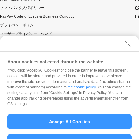
ソフトバンク人権ポリシー
PayPay Code of Ethics & Business Conduct
プライバシーポリシー
ユーザープライバシーについて
ユーザーセキュリティについて
ウェブサイト利用規約
反社会的勢力に対する方針
About cookies collected through the website
勧誘方針
If you click "Accept All Cookies" or close the banner to leave this screen,
cookies will be stored and provided in order to improve convenience,
マネロン等基本方針
improve the site, provide information and analyze data (including sharing
カスタマーハラスメントに関する当社の考え方
with external partners) according to
the cookie policy
. You can change the
settings at any time from "Cookie Settings" in Privacy Policy. You can
change app tracking preferences using the advertisement identifier from
OS settings.
Accept All Cookies
© PayPay Corporation