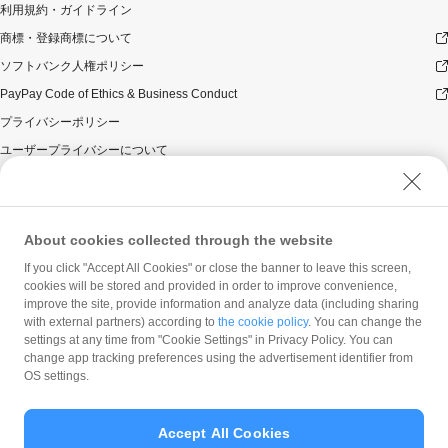
利用規約・ガイドライン
商標・登録商標について
ソフトバンク人権ポリシー
PayPay Code of Ethics & Business Conduct
プライバシーポリシー
ユーザープライバシーについて
ユーザーセキュリティについて
ウェブサイト利用規約
反社会的勢力に対する方針
About cookies collected through the website
勧誘方針
If you click "Accept All Cookies" or close the banner to leave this screen,
cookies will be stored and provided in order to improve convenience,
マネロン等基本方針
improve the site, provide information and analyze data (including sharing
カスタマーハラスメントに関する当社の考え方
with external partners) according to
the cookie policy
. You can change the
settings at any time from "Cookie Settings" in Privacy Policy. You can
change app tracking preferences using the advertisement identifier from
OS settings.
Accept All Cookies