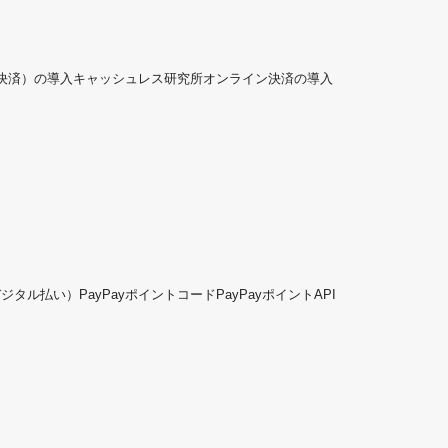
ド決済）の導入
キャッシュレス研究所
オンライン決済の導入
デジタル払い）
PayPayポイントコード
PayPayポイントAPI