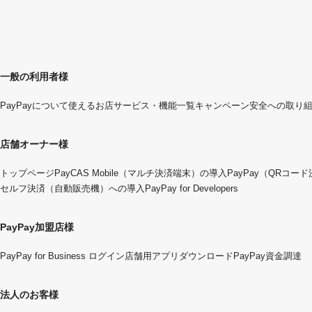
一般の利用者様
PayPayについて
使えるお店
サービス・機能一覧
キャンペーン
安全への取り
店舗オーナー様
トップページ
PayCAS Mobile（マルチ決済端末）の導入
PayPay（QRコー
セルフ決済（自動販売機）への導入
PayPay for Developers
PayPay加盟店様
PayPay for Business ログイン
店舗用アプリダウンロード
PayPay資金調達
法人のお客様