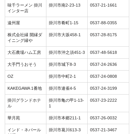
味千ラーメン 掛川
掛川市南2-23-13
0537-21-1661
インター店
遠州屋
掛川市肴町1-15
0537-88-0355
株式会社縁 開縁ダ
掛川市大坂458-1
0537-28-8175
イニング縁や
大石農場ハム工房
掛川市沖之須451-3
0537-48-5618
大手門うおそう
掛川市城下8-3
0537-24-2636
OZ
掛川市中町2-1
0537-24-0808
KAKEGAWA 1番地
掛川市連雀4-5
0537-24-3199
掛川グランドホテ
掛川市亀の甲1-13-
0537-23-2222
ル
1
華月苑
掛川市本郷211-1
0537-26-0032
インド・ネパール
掛川市葛川613-3
0537-21-3467