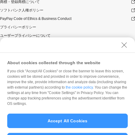
商標・登録商標について
ソフトバンク人権ポリシー
PayPay Code of Ethics & Business Conduct
プライバシーポリシー
ユーザープライバシーについて
ユーザーセキュリティについて
ウェブサイト利用規約
反社会的勢力に対する方針
About cookies collected through the website
勧誘方針
If you click "Accept All Cookies" or close the banner to leave this screen,
cookies will be stored and provided in order to improve convenience,
マネロン等基本方針
improve the site, provide information and analyze data (including sharing
カスタマーハラスメントに関する当社の考え方
with external partners) according to
the cookie policy
. You can change the
settings at any time from "Cookie Settings" in Privacy Policy. You can
change app tracking preferences using the advertisement identifier from
OS settings.
Accept All Cookies
© PayPay Corporation