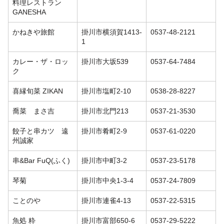
料理レストラン
GANESHA
かねきや旅館
掛川市横須賀1413-
0537-48-2121
1
カレー・ザ・ロッ
掛川市大坂539
0537-64-7484
ク
喜縁旬菜 ZIKAN
掛川市塩町2-10
0538-28-8227
喬菜 まさ吉
掛川市北門213
0537-21-3530
餃子と串カツ 遠
掛川市肴町2-9
0537-61-0220
州誠家
串&Bar FuQ(ふく)
掛川市中町3-2
0537-23-5178
琴菊
掛川市中央1-3-4
0537-24-7809
ことのや
掛川市連雀4-13
0537-22-5315
魚処 粋
掛川市富部650-6
0537-29-5222