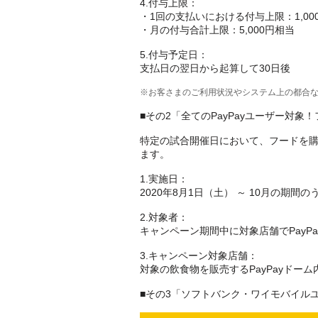
4.付与上限：
・1回の支払いにおける付与上限：1,00
・月の付与合計上限：5,000円相当
5.付与予定日：
支払日の翌日から起算して30日後
※お客さまのご利用状況やシステム上の都合
■その2「全てのPayPayユーザー対
特定の試合開催日において、フードを購入
ます。
1.実施日：
2020年8月1日（土） ～ 10月の期間
2.対象者：
キャンペーン期間中に対象店舗でPayP
3.キャンペーン対象店舗：
対象の飲食物を販売するPayPayドーム内
■その3「ソフトバンク・ワイモバイルユ