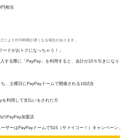
0円相当
などにより付与時期が遅くなる場合があります。
象！フードがおトクになっちゃう！」
する際に「PayPay」を利用すると、会計が10％引きになり
のうち、土曜日にPayPayドームで開催される10試合
ayを利用して支払いをされた方
のPayPay加盟店
ーザーはPayPayドームでS15（サァイコー！）キャンペーン」