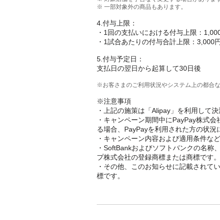
※ 一部対象外の商品もあります。
4.付与上限：
・1回の支払いにおける付与上限：1,00
・1試合あたりの付与合計上限：3,000
5.付与予定日：
支払日の翌日から起算して30日後
※お客さまのご利用状況やシステム上の都合
※注意事項
・上記の施策は「Alipay」を利用し
・キャンペーン期間中にPayPay株
る場合、PayPayを利用された方の状
・キャンペーン内容および適用条件な
・SoftBankおよびソフトバンクの
プ株式会社の登録商標または商標です
・その他、このお知らせに記載されて
標です。