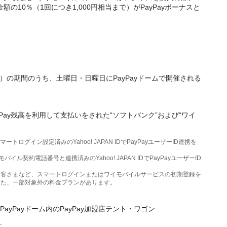
額の10％（1回につき1,000円相当まで）がPayPayボーナスと
日（日）の期間のうち、土曜日・日曜日にPayPayドームで開催される
Pay残高を利用して支払いをされた“ソフトバンク”および“ワイ
トログイン設定済みのYahoo! JAPAN IDでPayPayユーザーID連携を
ル契約電話番号と連携済みのYahoo! JAPAN IDでPayPayユーザーID
お客さまなど、スマートログインまたはワイモバイルサービスの初期登録を
また、一部対象外の料金プランがあります。
よびPayPayドーム内のPayPay加盟店テント・ワゴン
す。