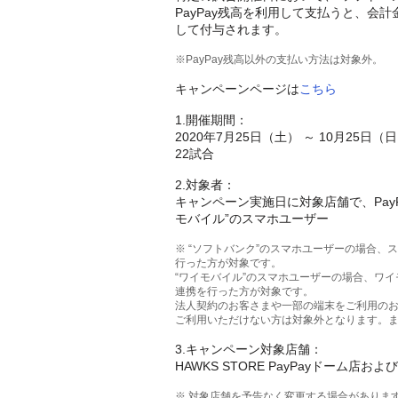
PayPay残高を利用して支払うと、会計金
して付与されます。
※PayPay残高以外の支払い方法は対象外。
キャンペーンページは
こちら
1.開催期間：
2020年7月25日（土） ～ 10月25
22試合
2.対象者：
キャンペーン実施日に対象店舗で、Pay
モバイル”のスマホユーザー
※ “ソフトバンク”のスマホユーザーの場合、スマー
行った方が対象です。
“ワイモバイル”のスマホユーザーの場合、ワイモバイ
連携を行った方が対象です。
法人契約のお客さまや一部の端末をご利用の
ご利用いただけない方は対象外となります。
3.キャンペーン対象店舗：
HAWKS STORE PayPayドーム店お
※ 対象店舗を予告なく変更する場合がありま