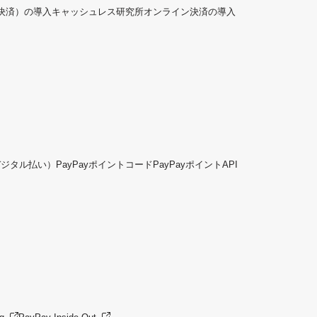
ド決済）の導入
キャッシュレス研究所
オンライン決済の導入
デジタル払い）
PayPayポイントコード
PayPayポイントAPI