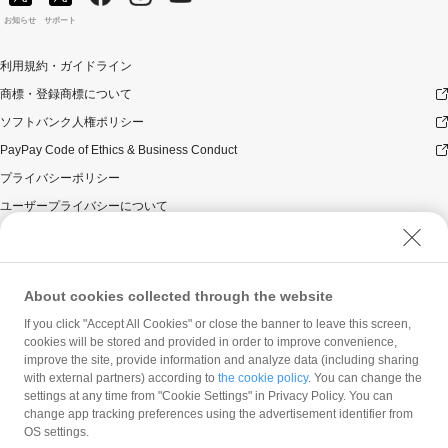
お知らせ
サポート
利用規約・ガイドライン
商標・登録商標について
ソフトバンク人権ポリシー
PayPay Code of Ethics & Business Conduct
プライバシーポリシー
ユーザープライバシーについて
ユーザーセキュリティについて
ウェブサイト利用規約
反社会的勢力に対する方針
About cookies collected through the website
勧誘方針
If you click "Accept All Cookies" or close the banner to leave this screen,
cookies will be stored and provided in order to improve convenience,
マネロン等基本方針
improve the site, provide information and analyze data (including sharing
カスタマーハラスメントに関する当社の考え方
with external partners) according to
the cookie policy
. You can change the
settings at any time from "Cookie Settings" in Privacy Policy. You can
change app tracking preferences using the advertisement identifier from
OS settings.