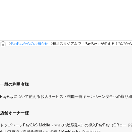
PayPayからのお知らせ
横浜スタジアムで「PayPay」が使える！7/17か
一般の利用者様
PayPayについて
使えるお店
サービス・機能一覧
キャンペーン
安全への取り
店舗オーナー様
トップページ
PayCAS Mobile（マルチ決済端末）の導入
PayPay（QRコー
セルフ決済（自動販売機）への導入
PayPay for Developers