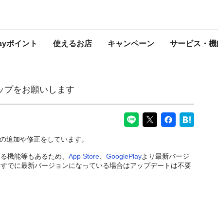
す
PayPayからのお知らせ
Payポイント
使えるお店
キャンペーン
サービス・機
アップをお願いします
の機能の追加や修正をしています。
なる機能等もあるため、
App Store
、
GooglePlay
より最新バージ
。すでに最新バージョンになっている場合はアップデートは不要