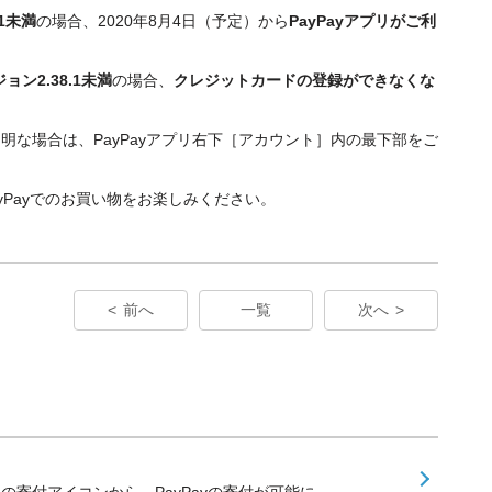
.1未満
の場合、2020年8月4日（予定）から
PayPayアプリがご利
ョン2.38.1未満
の場合、
クレジットカードの登録ができなくな
明な場合は、PayPayアプリ右下［アカウント］内の最下部をご
ayPayでのお買い物をお楽しみください。
前へ
一覧
次へ
内の寄付アイコンから、PayPayの寄付が可能に