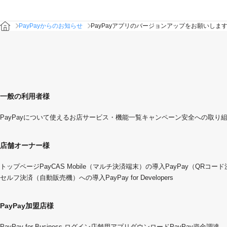
PayPayからのお知らせ
PayPayアプリのバージョンアップをお願いしま
一般の利用者様
PayPayについて
使えるお店
サービス・機能一覧
キャンペーン
安全への取り
店舗オーナー様
トップページ
PayCAS Mobile（マルチ決済端末）の導入
PayPay（QRコー
セルフ決済（自動販売機）への導入
PayPay for Developers
PayPay加盟店様
PayPay for Business ログイン
店舗用アプリダウンロード
PayPay資金調達