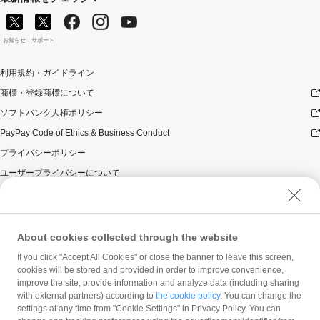
お知らせ
サポート
利用規約・ガイドライン
商標・登録商標について
ソフトバンク人権ポリシー
PayPay Code of Ethics & Business Conduct
プライバシーポリシー
ユーザープライバシーについて
ユーザーセキュリティについて
ウェブサイト利用規約
反社会的勢力に対する方針
About cookies collected through the website
勧誘方針
If you click "Accept All Cookies" or close the banner to leave this screen,
cookies will be stored and provided in order to improve convenience,
マネロン等基本方針
improve the site, provide information and analyze data (including sharing
カスタマーハラスメントに関する当社の考え方
with external partners) according to
the cookie policy
. You can change the
settings at any time from "Cookie Settings" in Privacy Policy. You can