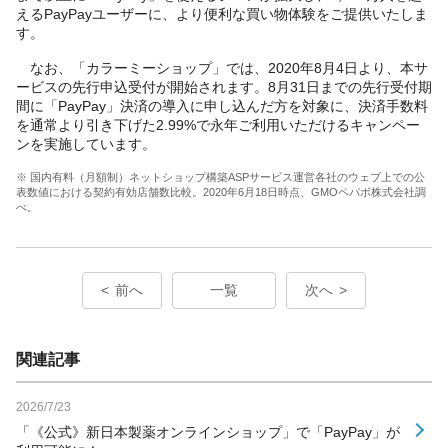
えるPayPayユーザーに、より便利な買い物体験をご提供いたしま
す。
なお、「カラーミーショップ」では、2020年8月4日より、本サ
ービスの先行申込受付が開始されます。8月31日までの先行受付期
間に「PayPay」決済の導入に申し込んだ方を対象に、決済手数料
を通常より引き下げた2.99%で永年ご利用いただけるキャンペー
ンを実施しています。
※ 国内有料（月額制）ネットショップ構築ASPサービス運営各社のウェブ上での公
表数値における契約有効店舗数比較。2020年6月18日時点、GMOペパボ株式会社調
べ。
前へ
一覧
次へ
関連記事
2026/7/23
「《公式》新日本製薬オンラインショップ」で「PayPay」が