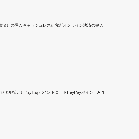
ド決済）の導入
キャッシュレス研究所
オンライン決済の導入
デジタル払い）
PayPayポイントコード
PayPayポイントAPI