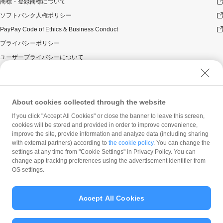
商標・登録商標について
ソフトバンク人権ポリシー
PayPay Code of Ethics & Business Conduct
プライバシーポリシー
ユーザープライバシーについて
ユーザーセキュリティについて
ウェブサイト利用規約
反社会的勢力に対する方針
About cookies collected through the website
勧誘方針
If you click "Accept All Cookies" or close the banner to leave this screen,
cookies will be stored and provided in order to improve convenience,
マネロン等基本方針
improve the site, provide information and analyze data (including sharing
カスタマーハラスメントに関する当社の考え方
with external partners) according to
the cookie policy
. You can change the
settings at any time from "Cookie Settings" in Privacy Policy. You can
change app tracking preferences using the advertisement identifier from
OS settings.
Accept All Cookies
© PayPay Corporation