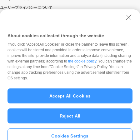
ユーザープライバシーについて
ユーザーセキュリティについて
ウェブサイト利用規約
反社会的勢力に対する方針
About cookies collected through the website
勧誘方針
If you click "Accept All Cookies" or close the banner to leave this screen,
cookies will be stored and provided in order to improve convenience,
マネロン等基本方針
improve the site, provide information and analyze data (including sharing
カスタマーハラスメントに関する当社の考え方
with external partners) according to
the cookie policy
. You can change the
settings at any time from "Cookie Settings" in Privacy Policy. You can
change app tracking preferences using the advertisement identifier from
OS settings.
Accept All Cookies
© PayPay Corporation
Reject All
Cookies Settings
いますぐ
PayPayアプリ
をダウンロ