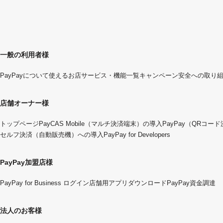
一般の利用者様
PayPayについて
使えるお店
サービス・機能一覧
キャンペーン
安全への取り
店舗オーナー様
トップページ
PayCAS Mobile（マルチ決済端末）の導入
PayPay（QRコー
セルフ決済（自動販売機）への導入
PayPay for Developers
PayPay加盟店様
PayPay for Business ログイン
店舗用アプリダウンロード
PayPay資金調達
法人のお客様