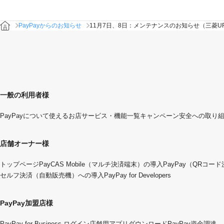
PayPayからのお知らせ
11月7日、8日：メンテナンスのお知らせ（三菱U
一般の利用者様
PayPayについて
使えるお店
サービス・機能一覧
キャンペーン
安全への取り
店舗オーナー様
トップページ
PayCAS Mobile（マルチ決済端末）の導入
PayPay（QRコー
セルフ決済（自動販売機）への導入
PayPay for Developers
PayPay加盟店様
PayPay for Business ログイン
店舗用アプリダウンロード
PayPay資金調達