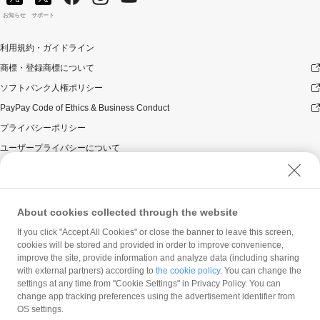
お知らせ
サポート
利用規約・ガイドライン
商標・登録商標について
ソフトバンク人権ポリシー
PayPay Code of Ethics & Business Conduct
プライバシーポリシー
ユーザープライバシーについて
ユーザーセキュリティについて
ウェブサイト利用規約
反社会的勢力に対する方針
About cookies collected through the website
勧誘方針
If you click "Accept All Cookies" or close the banner to leave this screen,
cookies will be stored and provided in order to improve convenience,
マネロン等基本方針
improve the site, provide information and analyze data (including sharing
カスタマーハラスメントに関する当社の考え方
with external partners) according to
the cookie policy
. You can change the
settings at any time from "Cookie Settings" in Privacy Policy. You can
change app tracking preferences using the advertisement identifier from
OS settings.