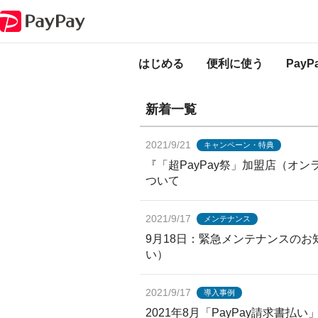
PayPayからのお知らせ
PayPayからのお
はじめる
便利に使う
Pay
新着一覧
2021/9/21
キャンペーン・特典
『「超PayPay祭」加盟店（オ
ついて
2021/9/17
メンテナンス
9月18日：緊急メンテナンスの
い）
2021/9/17
導入事例
2021年8月「PayPay請求書