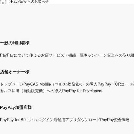
PayPayからのお知らせ
一般の利用者様
PayPayについて
使えるお店
サービス・機能一覧
キャンペーン
安全への取り
店舗オーナー様
トップページ
PayCAS Mobile（マルチ決済端末）の導入
PayPay（QRコー
セルフ決済（自動販売機）への導入
PayPay for Developers
PayPay加盟店様
PayPay for Business ログイン
店舗用アプリダウンロード
PayPay資金調達