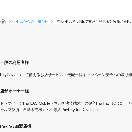
PayPayからのお知らせ
「超PayPay祭 LINEで友だち登録＆対象商品を
一般の利用者様
PayPayについて
使えるお店
サービス・機能一覧
キャンペーン
安全への取り
店舗オーナー様
トップページ
PayCAS Mobile（マルチ決済端末）の導入
PayPay（QRコー
セルフ決済（自動販売機）への導入
PayPay for Developers
PayPay加盟店様