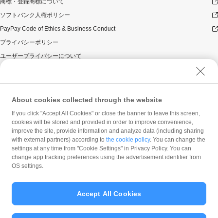
商標・登録商標について
ソフトバンク人権ポリシー
PayPay Code of Ethics & Business Conduct
プライバシーポリシー
ユーザープライバシーについて
ユーザーセキュリティについて
ウェブサイト利用規約
反社会的勢力に対する方針
About cookies collected through the website
勧誘方針
If you click "Accept All Cookies" or close the banner to leave this screen,
cookies will be stored and provided in order to improve convenience,
マネロン等基本方針
improve the site, provide information and analyze data (including sharing
カスタマーハラスメントに関する当社の考え方
with external partners) according to
the cookie policy
. You can change the
settings at any time from "Cookie Settings" in Privacy Policy. You can
change app tracking preferences using the advertisement identifier from
OS settings.
Accept All Cookies
© PayPay Corporation