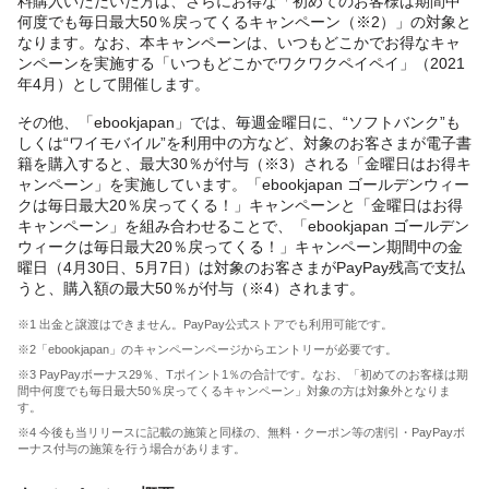
料購入いただいた方は、さらにお得な「初めてのお客様は期間中
何度でも毎日最大50％戻ってくるキャンペーン（※2）」の対象と
なります。なお、本キャンペーンは、いつもどこかでお得なキャ
ンペーンを実施する「いつもどこかでワクワクペイペイ」（2021
年4月）として開催します。
その他、「ebookjapan」では、毎週金曜日に、“ソフトバンク”も
しくは“ワイモバイル”を利用中の方など、対象のお客さまが電子書
籍を購入すると、最大30％が付与（※3）される「金曜日はお得キ
ャンペーン」を実施しています。「ebookjapan ゴールデンウィー
クは毎日最大20％戻ってくる！」キャンペーンと「金曜日はお得
キャンペーン」を組み合わせることで、「ebookjapan ゴールデン
ウィークは毎日最大20％戻ってくる！」キャンペーン期間中の金
曜日（4月30日、5月7日）は対象のお客さまがPayPay残高で支払
うと、購入額の最大50％が付与（※4）されます。
※1 出金と譲渡はできません。PayPay公式ストアでも利用可能です。
※2「ebookjapan」のキャンペーンページからエントリーが必要です。
※3 PayPayボーナス29％、Tポイント1％の合計です。なお、「初めてのお客様は期
間中何度でも毎日最大50％戻ってくるキャンペーン」対象の方は対象外となりま
す。
※4 今後も当リリースに記載の施策と同様の、無料・クーポン等の割引・PayPayボ
ーナス付与の施策を行う場合があります。