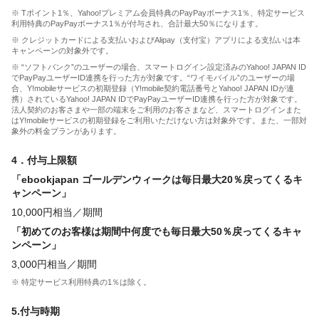
※ Tポイント1％、Yahoo!プレミアム会員特典のPayPayボーナス1％、特定サービス
利用特典のPayPayボーナス1％が付与され、合計最大50％になります。
※ クレジットカードによる支払いおよびAlipay（支付宝）アプリによる支払いは本
キャンペーンの対象外です。
※ “ソフトバンク”のユーザーの場合、スマートログイン設定済みのYahoo! JAPAN ID
でPayPayユーザーID連携を行った方が対象です。“ワイモバイル”のユーザーの場
合、Y!mobileサービスの初期登録（Y!mobile契約電話番号とYahoo! JAPAN IDが連
携）されているYahoo! JAPAN IDでPayPayユーザーID連携を行った方が対象です。
法人契約のお客さまや一部の端末をご利用のお客さまなど、スマートログインまた
はY!mobileサービスの初期登録をご利用いただけない方は対象外です。また、一部対
象外の料金プランがあります。
4．付与上限額
「ebookjapan ゴールデンウィークは毎日最大20％戻ってくるキ
ャンペーン」
10,000円相当／期間
「初めてのお客様は期間中何度でも毎日最大50％戻ってくるキャ
ンペーン」
3,000円相当／期間
※ 特定サービス利用特典の1％は除く。
5.付与時期