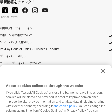
最新情報をチェック！
お知らせ
サポート
利用規約・ガイドライン
商標・登録商標について
ソフトバンク人権ポリシー
PayPay Code of Ethics & Business Conduct
プライバシーポリシー
ユーザープライバシーについて
ユーザーセキュリティについて
ウェブサイト利用規約
反社会的勢力に対する方針
About cookies collected through the website
勧誘方針
If you click "Accept All Cookies" or close the banner to leave this screen,
cookies will be stored and provided in order to improve convenience,
マネロン等基本方針
improve the site, provide information and analyze data (including sharing
カスタマーハラスメントに関する当社の考え方
with external partners) according to
the cookie policy
. You can change the
settings at any time from "Cookie Settings" in Privacy Policy. You can