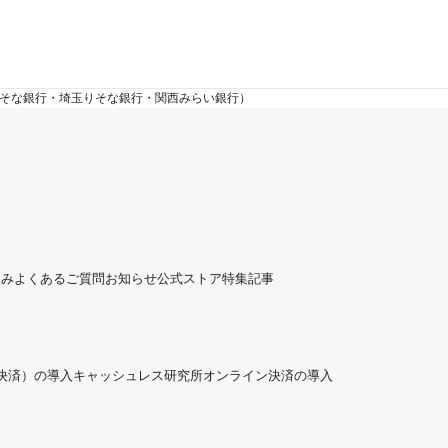
りそな銀行・埼玉りそな銀行・関西みらい銀行）
組み
よくあるご質問
お知らせ
公式ストア
特集記事
ド決済）の導入
キャッシュレス研究所
オンライン決済の導入