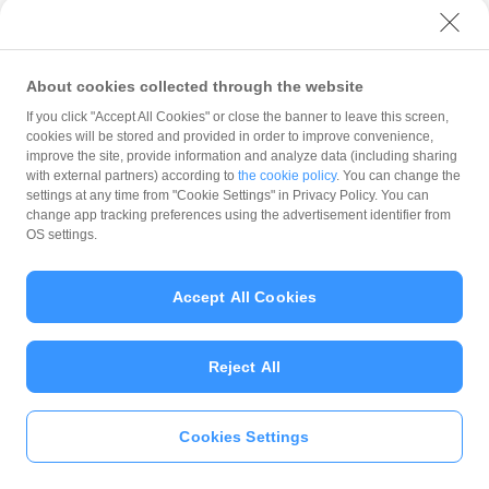
付与上限：
1回の支払いにおける付与上限：1,000円相当
About cookies collected through the website
開催期間中の付与合計上限：5,000円相当
If you click "Accept All Cookies" or close the banner to leave this screen,
※ 店舗・ネット利用ともに同一条件となります。店舗・ネット共に参加された
cookies will be stored and provided in order to improve convenience,
場合はキャンペーンがそれぞれ適用されます。
improve the site, provide information and analyze data (including sharing
with external partners) according to
the cookie policy
. You can change the
付与予定日：
settings at any time from "Cookie Settings" in Privacy Policy. You can
change app tracking preferences using the advertisement identifier from
支払日の翌日から起算して30日後
OS settings.
＜13.「夏のPayPay祭 アカチャンホンポでおトクキャン
Accept All Cookies
ペーン」概要＞
Reject All
開催期間：
2021年7月1日 午前9時 ～ 7月25日 午後11時59分
Cookies Settings
いますぐ
PayPayアプリ
をダウンロ
※ 営業時間については各店舗にてご確認ください。
ード
＞＞