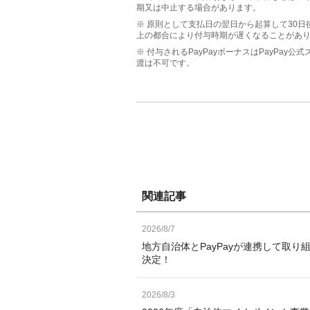
期又は中止する場合があります。
※ 原則として支払日の翌日から起算して30日
上の都合により付与時期が遅くなることがあ
※ 付与されるPayPayボーナスはPayPa
渡は不可です。
関連記事
2026/8/7
地方自治体とPayPayが連携して取り
決定！
2026/8/3