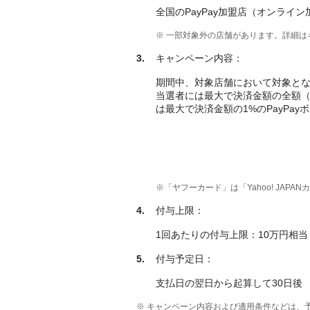
全国のPayPay加盟店（オンライ
※ 一部対象外の店舗があります。詳細
キャンペーン内容：
期間中、対象店舗において対象とな
当選者には最大で決済金額の全額（1
は最大で決済金額の1%のPayPa
※「ヤフーカード」は「Yahoo! JAPA
付与上限：
1回あたりの付与上限：10万円相当
付与予定日：
支払日の翌日から起算して30日後
※ キャンペーン内容および適用条件などは、