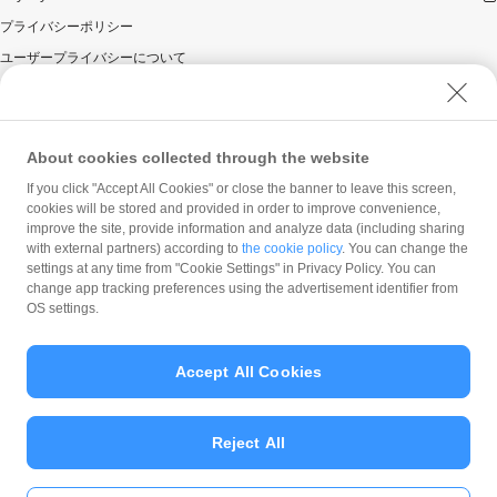
プライバシーポリシー
ユーザープライバシーについて
ユーザーセキュリティについて
ウェブサイト利用規約
反社会的勢力に対する方針
About cookies collected through the website
勧誘方針
If you click "Accept All Cookies" or close the banner to leave this screen,
cookies will be stored and provided in order to improve convenience,
マネロン等基本方針
improve the site, provide information and analyze data (including sharing
カスタマーハラスメントに関する当社の考え方
with external partners) according to
the cookie policy
. You can change the
settings at any time from "Cookie Settings" in Privacy Policy. You can
change app tracking preferences using the advertisement identifier from
OS settings.
Accept All Cookies
© PayPay Corporation
Reject All