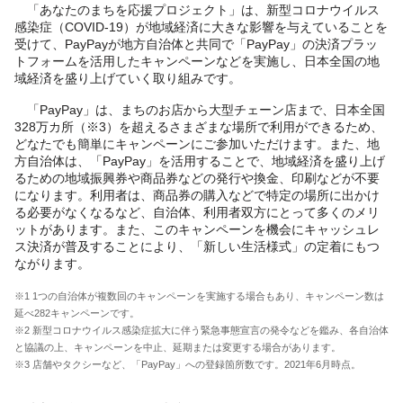
「あなたのまちを応援プロジェクト」は、新型コロナウイルス
感染症（COVID-19）が地域経済に大きな影響を与えていることを
受けて、PayPayが地方自治体と共同で「PayPay」の決済プラッ
トフォームを活用したキャンペーンなどを実施し、日本全国の地
域経済を盛り上げていく取り組みです。
「PayPay」は、まちのお店から大型チェーン店まで、日本全国
328万カ所（※3）を超えるさまざまな場所で利用ができるため、
どなたでも簡単にキャンペーンにご参加いただけます。また、地
方自治体は、「PayPay」を活用することで、地域経済を盛り上げ
るための地域振興券や商品券などの発行や換金、印刷などが不要
になります。利用者は、商品券の購入などで特定の場所に出かけ
る必要がなくなるなど、自治体、利用者双方にとって多くのメリ
ットがあります。また、このキャンペーンを機会にキャッシュレ
ス決済が普及することにより、「新しい生活様式」の定着にもつ
ながります。
※1 1つの自治体が複数回のキャンペーンを実施する場合もあり、キャンペーン数は
延べ282キャンペーンです。
※2 新型コロナウイルス感染症拡大に伴う緊急事態宣言の発令などを鑑み、各自治体
と協議の上、キャンペーンを中止、延期または変更する場合があります。
※3 店舗やタクシーなど、「PayPay」への登録箇所数です。2021年6月時点。