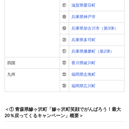
⑰
滋賀県愛荘町
⑱
兵庫県神戸市
⑲
兵庫県加古川市（第3弾）
⑳
兵庫県多可町
㉑
兵庫県播磨町（第2弾）
四国
㉒
香川県綾川町
九州
㉓
福岡県志免町
㉔
福岡県広川町
＜① 青森県鰺ヶ沢町「鰺ヶ沢町笑顔でがんばろう！最大
20％戻ってくるキャンペーン」概要＞