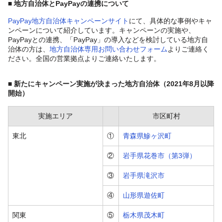
■ 地方自治体とPayPayの連携について
PayPay地方自治体キャンペーンサイト
にて、具体的な事例やキャ
ンペーンについて紹介しています。キャンペーンの実施や、
PayPayとの連携、「PayPay」の導入などを検討している地方自
治体の方は、
地方自治体専用お問い合わせフォーム
よりご連絡く
ださい。全国の営業拠点よりご連絡いたします。
■ 新たにキャンペーン実施が決まった地方自治体（2021年8月以降
開始）
実施エリア
市区町村
東北
①
青森県鰺ヶ沢町
②
岩手県花巻市（第3弾）
③
岩手県滝沢市
④
山形県遊佐町
関東
⑤
栃木県茂木町