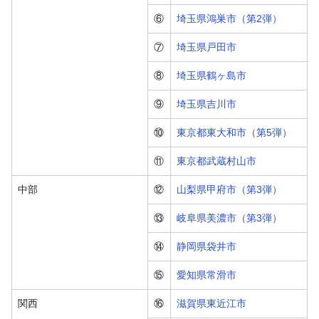
⑥
埼玉県鴻巣市（第2弾）
⑦
埼玉県戸田市
⑧
埼玉県鶴ヶ島市
⑨
埼玉県吉川市
⑩
東京都東大和市（第5弾）
⑪
東京都武蔵村山市
中部
⑫
山梨県甲府市（第3弾）
⑬
岐阜県美濃市（第3弾）
⑭
静岡県袋井市
⑮
愛知県常滑市
関西
⑯
滋賀県東近江市