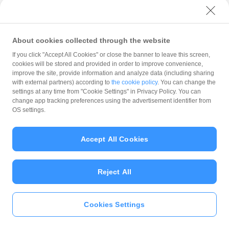
本キャンペーン開催期間中に、対象店舗で「PayPay」で支払
うと、最大20％のPayPayボーナスが付与されます。また、対
象の店舗で、事前注文サービス「PayPayピックアップ」を利
About cookies collected through the website
用した場合も同様に、本キャンペーンにおけるPayPayボーナ
ス付与の対象となります。
If you click "Accept All Cookies" or close the banner to leave this screen,
cookies will be stored and provided in order to improve convenience,
improve the site, provide information and analyze data (including sharing
with external partners) according to
the cookie policy
. You can change the
settings at any time from "Cookie Settings" in Privacy Policy. You can
change app tracking preferences using the advertisement identifier from
OS settings.
Accept All Cookies
Reject All
※ 「ヤフーカード」は「Yahoo! JAPANカード」の愛称です。
Cookies Settings
いますぐ
PayPayアプリ
をダウンロ
※ PayPayピックアップは、PayPay残高でのみお支払いが可能です。「Yahoo!
JAPANカード」を含め、クレジットカードでのお支払い、「PayPayあと払い
ード
＞＞
（一括のみ）」では利用できません。