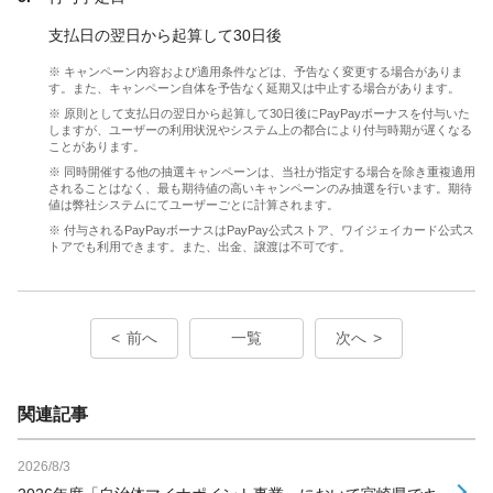
支払日の翌日から起算して30日後
※ キャンペーン内容および適用条件などは、予告なく変更する場合がありま
す。また、キャンペーン自体を予告なく延期又は中止する場合があります。
※ 原則として支払日の翌日から起算して30日後にPayPayボーナスを付与いた
しますが、ユーザーの利用状況やシステム上の都合により付与時期が遅くなる
ことがあります。
※ 同時開催する他の抽選キャンペーンは、当社が指定する場合を除き重複適用
されることはなく、最も期待値の高いキャンペーンのみ抽選を行います。期待
値は弊社システムにてユーザーごとに計算されます。
※ 付与されるPayPayボーナスはPayPay公式ストア、ワイジェイカード公式ス
トアでも利用できます。また、出金、譲渡は不可です。
前へ
一覧
次へ
関連記事
2026/8/3