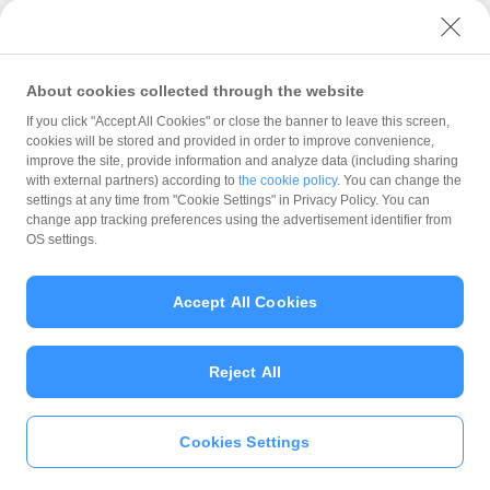
ユーザーセキュリティについて
ウェブサイト利用規約
反社会的勢力に対する方針
About cookies collected through the website
勧誘方針
If you click "Accept All Cookies" or close the banner to leave this screen,
cookies will be stored and provided in order to improve convenience,
マネロン等基本方針
improve the site, provide information and analyze data (including sharing
カスタマーハラスメントに関する当社の考え方
with external partners) according to
the cookie policy
. You can change the
settings at any time from "Cookie Settings" in Privacy Policy. You can
change app tracking preferences using the advertisement identifier from
OS settings.
Accept All Cookies
© PayPay Corporation
Reject All
Cookies Settings
いますぐ
PayPayアプリ
をダウンロ
ード
＞＞