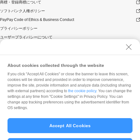
商標・登録商標について
ソフトバンク人権ポリシー
PayPay Code of Ethics & Business Conduct
プライバシーポリシー
ユーザープライバシーについて
ユーザーセキュリティについて
ウェブサイト利用規約
反社会的勢力に対する方針
About cookies collected through the website
勧誘方針
If you click "Accept All Cookies" or close the banner to leave this screen,
cookies will be stored and provided in order to improve convenience,
マネロン等基本方針
improve the site, provide information and analyze data (including sharing
カスタマーハラスメントに関する当社の考え方
with external partners) according to
the cookie policy
. You can change the
settings at any time from "Cookie Settings" in Privacy Policy. You can
change app tracking preferences using the advertisement identifier from
OS settings.
Accept All Cookies
© PayPay Corporation