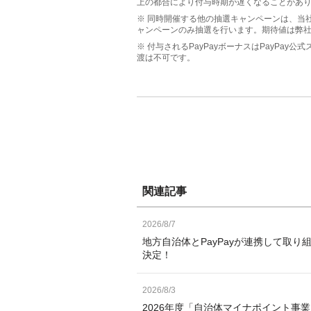
上の都合により付与時期が遅くなることがあ
※ 同時開催する他の抽選キャンペーンは、当
ャンペーンのみ抽選を行います。期待値は弊
※ 付与されるPayPayボーナスはPayPa
渡は不可です。
関連記事
2026/8/7
地方自治体とPayPayが連携して取り
決定！
2026/8/3
2026年度「自治体マイナポイント事