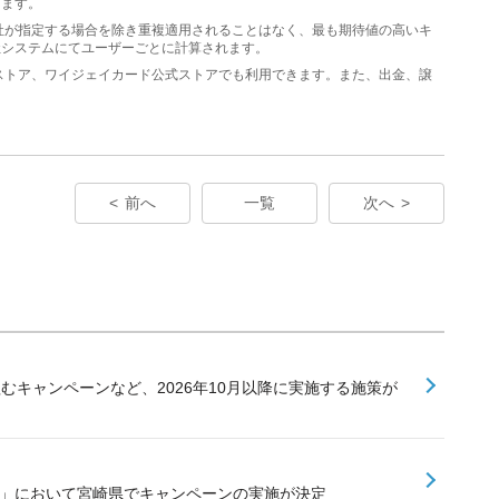
ります。
社が指定する場合を除き重複適用されることはなく、最も期待値の高いキ
社システムにてユーザーごとに計算されます。
y公式ストア、ワイジェイカード公式ストアでも利用できます。また、出金、譲
前へ
一覧
次へ
組むキャンペーンなど、2026年10月以降に実施する施策が
業」において宮崎県でキャンペーンの実施が決定