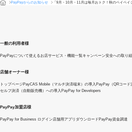
PayPayからのお知らせ
「9月・10月・11月は毎月おトク！秋のペイペ
一般の利用者様
PayPayについて
使えるお店
サービス・機能一覧
キャンペーン
安全への取り
店舗オーナー様
トップページ
PayCAS Mobile（マルチ決済端末）の導入
PayPay（QRコー
セルフ決済（自動販売機）への導入
PayPay for Developers
PayPay加盟店様
PayPay for Business ログイン
店舗用アプリダウンロード
PayPay資金調達