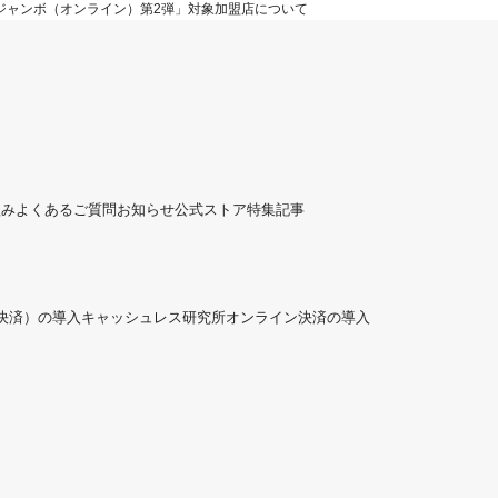
イジャンボ（オンライン）第2弾」対象加盟店について
組み
よくあるご質問
お知らせ
公式ストア
特集記事
ド決済）の導入
キャッシュレス研究所
オンライン決済の導入