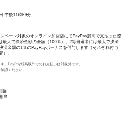
1日 午後11時59分
ンペーン対象のオンライン加盟店にてPayPay残高で支払った際
は最大で決済金額の全額（100％）、2等当選者には最大で決済
決済金額の1％のPayPayボーナスを付与します（それぞれ付与
期間）。
ます。PayPay残高以外でのお支払いは対象外です。
ご確認ください。
円相当
円相当