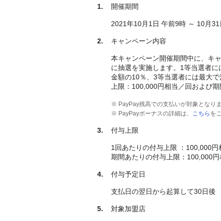
開催期間
2021年10月1日 午前9時 ～ 10月3
キャンペーン内容
本キャンペーン開催期間中に、キャ
に抽選を実施します。1等当選者に
金額の10％、3等当選者には最大で
上限：100,000円相当／回および
※ PayPay残高での支払いが対象となり
※ PayPayボーナスの詳細は、
こちら
を
付与上限
1回あたりの付与上限 ：100,000
期間あたりの付与上限：100,000
付与予定日
支払日の翌日から起算して30日後
対象加盟店