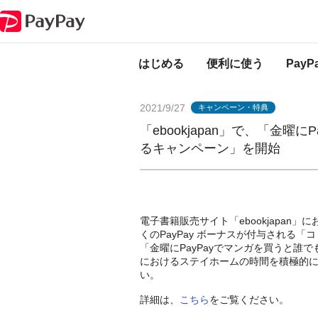
PayPayからのお知らせ
「ebookjapan」で、「金曜にPayPayでマ
はじめる
便利に使う
Pay
2021/9/27
キャンペーン・特典
「ebookjapan」で、「金曜
るキャンペーン」を開始
電子書籍販売サイト「ebookjapan
くのPayPay ボーナスが付与される「
「金曜にPayPayでマンガを買うと誰
におけるステイホームの時間を積極的
い。
詳細は、
こちら
をご覧ください。