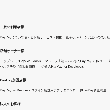
一般の利用者様
PayPayについて
使えるお店
サービス・機能一覧
キャンペーン
安全への取り
店舗オーナー様
トップページ
PayCAS Mobile（マルチ決済端末）の導入
PayPay（QRコー
セルフ決済（自動販売機）への導入
PayPay for Developers
PayPay加盟店様
PayPay for Business ログイン
店舗用アプリダウンロード
PayPay資金調達
法人のお客様