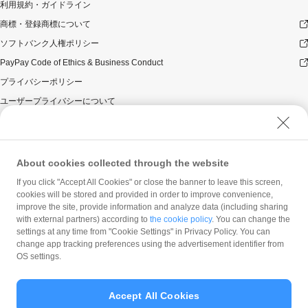
利用規約・ガイドライン
商標・登録商標について
ソフトバンク人権ポリシー
PayPay Code of Ethics & Business Conduct
プライバシーポリシー
ユーザープライバシーについて
ユーザーセキュリティについて
ウェブサイト利用規約
反社会的勢力に対する方針
About cookies collected through the website
勧誘方針
If you click "Accept All Cookies" or close the banner to leave this screen,
cookies will be stored and provided in order to improve convenience,
マネロン等基本方針
improve the site, provide information and analyze data (including sharing
カスタマーハラスメントに関する当社の考え方
with external partners) according to
the cookie policy
. You can change the
settings at any time from "Cookie Settings" in Privacy Policy. You can
change app tracking preferences using the advertisement identifier from
OS settings.
Accept All Cookies