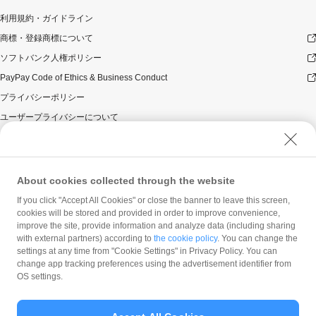
利用規約・ガイドライン
商標・登録商標について
ソフトバンク人権ポリシー
PayPay Code of Ethics & Business Conduct
プライバシーポリシー
ユーザープライバシーについて
ユーザーセキュリティについて
ウェブサイト利用規約
反社会的勢力に対する方針
About cookies collected through the website
勧誘方針
If you click "Accept All Cookies" or close the banner to leave this screen,
cookies will be stored and provided in order to improve convenience,
マネロン等基本方針
improve the site, provide information and analyze data (including sharing
カスタマーハラスメントに関する当社の考え方
with external partners) according to
the cookie policy
. You can change the
settings at any time from "Cookie Settings" in Privacy Policy. You can
change app tracking preferences using the advertisement identifier from
OS settings.