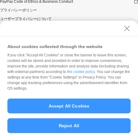
PayPay Code of Ethics & Business Conduct
プライバシーポリシー
ユーザープライバシーについて
ユーザーセキュリティについて
ウェブサイト利用規約
反社会的勢力に対する方針
About cookies collected through the website
勧誘方針
If you click "Accept All Cookies" or close the banner to leave this screen,
cookies will be stored and provided in order to improve convenience,
マネロン等基本方針
improve the site, provide information and analyze data (including sharing
カスタマーハラスメントに関する当社の考え方
with external partners) according to
the cookie policy
. You can change the
settings at any time from "Cookie Settings" in Privacy Policy. You can
change app tracking preferences using the advertisement identifier from
OS settings.
Accept All Cookies
© PayPay Corporation
Reject All