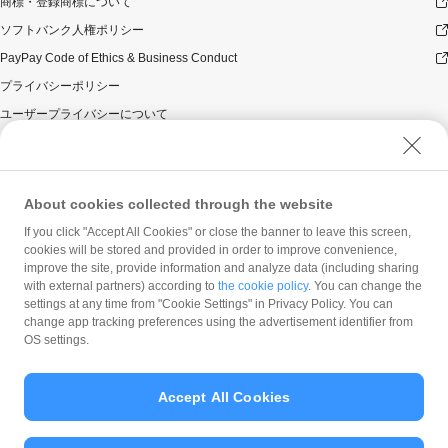
商標・登録商標について
ソフトバンク人権ポリシー
PayPay Code of Ethics & Business Conduct
プライバシーポリシー
ユーザープライバシーについて
ユーザーセキュリティについて
ウェブサイト利用規約
反社会的勢力に対する方針
About cookies collected through the website
勧誘方針
If you click "Accept All Cookies" or close the banner to leave this screen,
cookies will be stored and provided in order to improve convenience,
マネロン等基本方針
improve the site, provide information and analyze data (including sharing
カスタマーハラスメントに関する当社の考え方
with external partners) according to
the cookie policy
. You can change the
settings at any time from "Cookie Settings" in Privacy Policy. You can
change app tracking preferences using the advertisement identifier from
OS settings.
Accept All Cookies
© PayPay Corporation