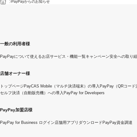
PayPayからのお知らせ
一般の利用者様
PayPayについて
使えるお店
サービス・機能一覧
キャンペーン
安全への取り
店舗オーナー様
トップページ
PayCAS Mobile（マルチ決済端末）の導入
PayPay（QRコー
セルフ決済（自動販売機）への導入
PayPay for Developers
PayPay加盟店様
PayPay for Business ログイン
店舗用アプリダウンロード
PayPay資金調達