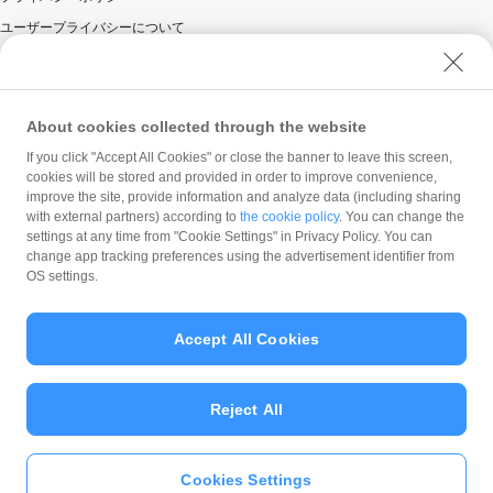
ユーザープライバシーについて
ユーザーセキュリティについて
ウェブサイト利用規約
反社会的勢力に対する方針
About cookies collected through the website
勧誘方針
If you click "Accept All Cookies" or close the banner to leave this screen,
cookies will be stored and provided in order to improve convenience,
マネロン等基本方針
improve the site, provide information and analyze data (including sharing
カスタマーハラスメントに関する当社の考え方
with external partners) according to
the cookie policy
. You can change the
settings at any time from "Cookie Settings" in Privacy Policy. You can
change app tracking preferences using the advertisement identifier from
OS settings.
Accept All Cookies
© PayPay Corporation
Reject All
Cookies Settings
いますぐ
PayPayアプリ
をダウンロ