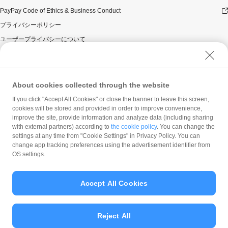
PayPay Code of Ethics & Business Conduct
プライバシーポリシー
ユーザープライバシーについて
ユーザーセキュリティについて
ウェブサイト利用規約
反社会的勢力に対する方針
About cookies collected through the website
勧誘方針
If you click "Accept All Cookies" or close the banner to leave this screen,
cookies will be stored and provided in order to improve convenience,
マネロン等基本方針
improve the site, provide information and analyze data (including sharing
カスタマーハラスメントに関する当社の考え方
with external partners) according to
the cookie policy
. You can change the
settings at any time from "Cookie Settings" in Privacy Policy. You can
change app tracking preferences using the advertisement identifier from
OS settings.
Accept All Cookies
© PayPay Corporation
Reject All