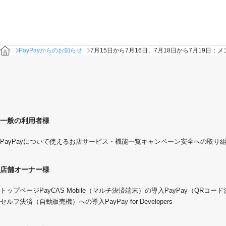
PayPayからのお知らせ
7月15日から7月16日、7月18日から7月19
一般の利用者様
PayPayについて
使えるお店
サービス・機能一覧
キャンペーン
安全への取り
店舗オーナー様
トップページ
PayCAS Mobile（マルチ決済端末）の導入
PayPay（QRコー
セルフ決済（自動販売機）への導入
PayPay for Developers