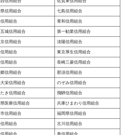
賀西信用組合
佐賀東信用組合
賀県信用組合
七島信用組合
協信用組合
青和信用組合
双五城信用組合
第一勧業信用組合
東京信用組合
淡陽信用組合
留信用組合
東京厚生信用組合
勝信用組合
長崎三菱信用組合
ノ郷信用組合
那須信用組合
潟大栄信用組合
のぞみ信用組合
ばたき信用組合
飛騨信用組合
庫県医療信用組合
兵庫ひまわり信用組合
島市信用組合
福岡県信用組合
泉信用組合
古川信用組合
央信用組合
巻信用組合