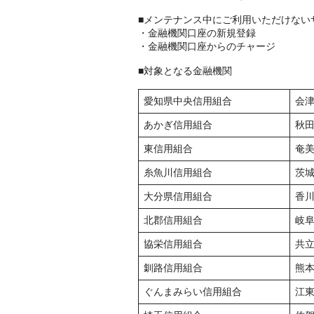
■メンテナンス中にご利用いただけない
・金融機関口座の新規登録
・金融機関口座からのチャージ
■対象となる金融機関
愛知県中央信用組合
会
あかぎ信用組合
秋
東信用組合
奄
糸魚川信用組合
茨
大分県信用組合
香
北郡信用組合
岐
協栄信用組合
共
釧路信用組合
熊
ぐんまみらい信用組合
江