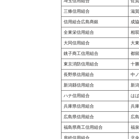
埼玉信用組合
佐
三條信用組合
滋
信用組合広島商銀
成
全東栄信用組合
相
大同信用組合
大
銚子商工信用組合
都
東京消防信用組合
十
長野県信用組合
中
新潟縣信用組合
新
ハナ信用組合
は
兵庫県信用組合
兵
広島県信用組合
広
福島県商工信用組合
福
房総信用組合
北